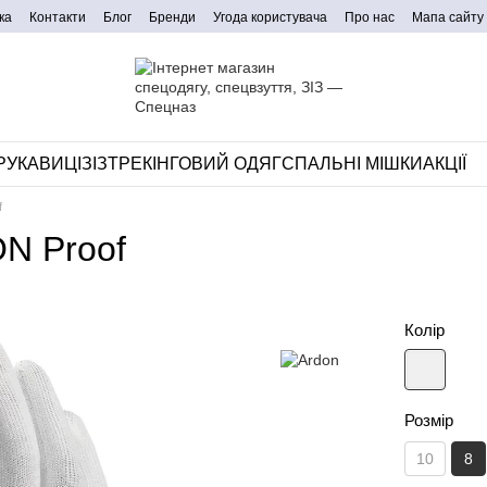
ка
Контакти
Блог
Бренди
Угода користувача
Про нас
Мапа сайту
РУКАВИЦІ
ЗІЗ
ТРЕКІНГОВИЙ ОДЯГ
СПАЛЬНІ МІШКИ
АКЦІЇ
f
N Proof
Колір
Розмір
10
8