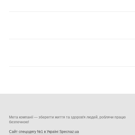
Мета компанії — зберегти життя та здоров'я людей, роблячи працю
безпечною!
Сайт спецодягу №1 в Україні Specnaz.ua