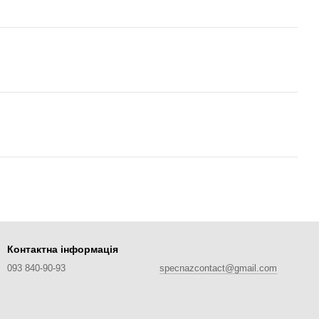
Контактна інформація
093 840-90-93
specnazcontact@gmail.com