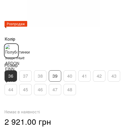
Розпродаж
Колір
Розмір
36
37
38
39
40
41
42
43
44
45
46
47
48
Немає в наявності
2 921.00 грн