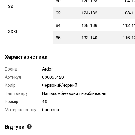
60
120-128
104-1
XXL
62
124-132
108-1
64
128-136
112-1
XXXL
66
132-140
116-1
Характеристики
Бренд
Ardon
Артикул
000055123
Колір
червоний/чорний
Тип товару
Напівкомбінезони і комбінезони
Розмір
46
Матеріал верху
бавовна
Відгуки
4