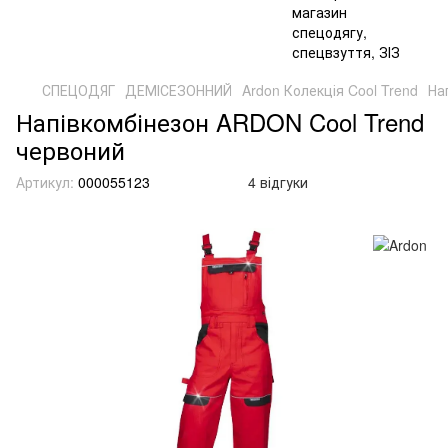
СПЕЦОДЯГ
ДЕМІСЕЗОННИЙ
Ardon Колекція Cool Trend
На
Напівкомбінезон ARDON Cool Trend
червоний
Артикул:
000055123
4 відгуки