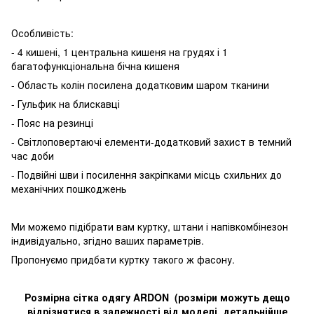
Особливість:
- 4 кишені, 1 центральна кишеня на грудях і 1
багатофункціональна бічна кишеня
- Область колін посилена додатковим шаром тканини
- Гульфик на блискавці
- Пояс на резинці
- Світлоповертаючі елементи-додатковий захист в темний
час доби
- Подвійні шви і посилення закріпками місць схильних до
механічних пошкоджень
Ми можемо підібрати вам куртку, штани і напівкомбінезон
індивідуально, згідно ваших параметрів.
Пропонуємо придбати куртку такого ж фасону.
Розмірна сітка одягу ARDON (розміри можуть дещо
відрізнятися в залежності від моделі, детальнійше