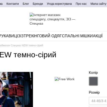
ка
Контакти
Блог
Бренди
Угода користувача
Про нас
Мапа сайту
РУКАВИЦІ
ЗІЗ
ТРЕКІНГОВИЙ ОДЯГ
СПАЛЬНІ МІШКИ
АКЦІЇ
мбінезон Спецназ NEW темно-сірий
NEW темно-сірий
Колір
Розмір
44-46/3-4