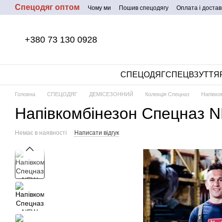
Спецодяг оптом
Перейти до основного контенту
Чому ми
Пошив спецодягу
Оплата і достав
+380 73 130 0928
СПЕЦОДЯГ
СПЕЦВЗУТТЯ
Головна
СПЕЦОДЯГ
ДЕМІСЕЗОННИЙ
Колекція Спецназ
Напівко
Напівкомбінезон Спецназ 
Немає в наявності
Написати відгук