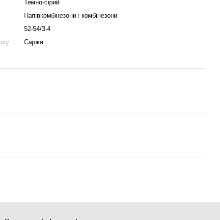
Темно-сірий
Напівкомбінезони і комбінезони
52-54/3-4
рху
Саржа