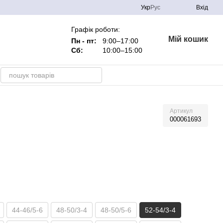
Укр
Рус
Вхід
Графік роботи:
Мій кошик
Пн - пт:
9:00–17:00
Сб:
10:00–15:00
Артикул
000061693
44-46/5-6
48-50/3-4
48-50/5-6
52-54/3-4