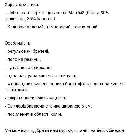
Характеристика:
- - Матеріал: саржа щільністю 245 г/м2 (Склад 65%
поліестер, 35% бавовна)
- Кольори: зелений, темно-сірий, темно-синій
Особливість:
- регульовані бретелі,
- пояс на резинці,
- гульфик на блискавці,
- одна нагрудна кишеня на липучці,
- 4 накладних кишені, велика багатофункціональна кишеня
на штанині,
- закріпи підсилюють міцність,
- Світловідбиваюча стрічка шириною 5 см,
- посилення в області колін.
Ми можемо підібрати вам куртку, штани і напівкомбінезон