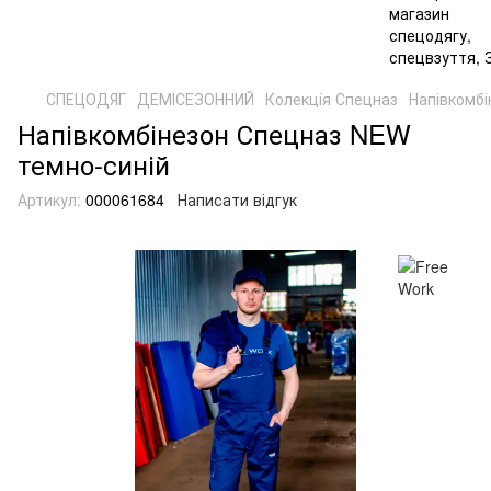
СПЕЦОДЯГ
ДЕМІСЕЗОННИЙ
Колекція Спецназ
Напівкомб
Напівкомбінезон Спецназ NEW
темно-синій
Артикул:
000061684
Написати відгук