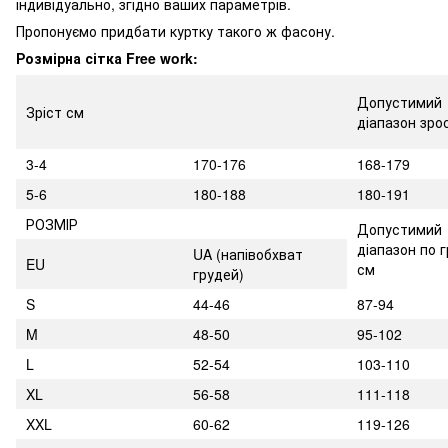
індивідуально, згідно ваших параметрів.
Пропонуємо придбати куртку такого ж фасону.
Розмірна сітка Free work:
Допустимий
Зріст см
діапазон зро
3-4
170-176
168-179
5-6
180-188
180-191
РОЗМІР
Допустимий
діапазон по г
UA
(напівобхват
EU
см
грудей)
S
44-46
87-94
M
48-50
95-102
L
52-54
103-110
XL
56-58
111-118
XXL
60-62
119-126