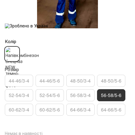
Колір
Розмір
44-46/3-4
44-46/5-6
48-50/3-4
48-50/5-6
52-54/3-4
52-54/5-6
56-58/3-4
56-58/5-6
60-62/3-4
60-62/5-6
64-66/3-4
64-66/5-6
Немає в наявності