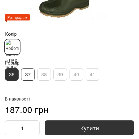
Розпродаж
Колір
Розмір
36
37
38
39
40
41
В наявності
187.00 грн
Купити