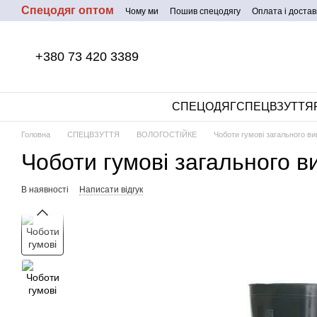
Спецодяг оптом
Перейти до основного контенту
Чому ми
Пошив спецодягу
Оплата і достав
+380 73 420 3389
СПЕЦОДЯГ
СПЕЦВЗУТТЯ
Головна
СПЕЦВЗУТТЯ
ВОЛОГОСТІЙКЕ
Чоботи гумові загального ви
Чоботи гумові загального в
В наявності
Написати відгук