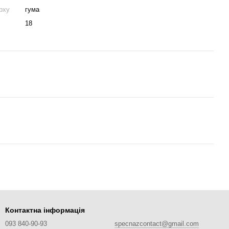
рху
гума
18
Контактна інформація
093 840-90-93
specnazcontact@gmail.com