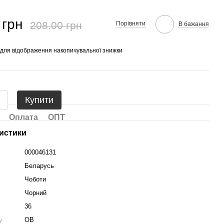
 грн
208.00 грн
Порівняти
В бажання
для відображення накопичувальної знижки
Купити
Оплата
ОПТ
истики
000046131
Беларусь
Чоботи
Чорний
36
у
OB