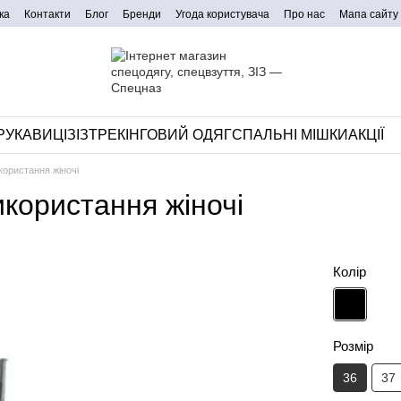
ка
Контакти
Блог
Бренди
Угода користувача
Про нас
Мапа сайту
РУКАВИЦІ
ЗІЗ
ТРЕКІНГОВИЙ ОДЯГ
СПАЛЬНІ МІШКИ
АКЦІЇ
користання жіночі
икористання жіночі
Колір
Розмір
36
37