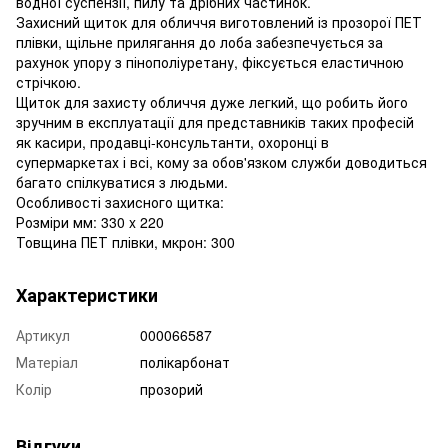
водної суспензії, пилу та дрібних частинок.
Захисний щиток для обличчя виготовлений із прозорої ПЕТ
плівки, щільне прилягання до лоба забезпечується за
рахунок упору з пінополіуретану, фіксується еластичною
стрічкою.
Щиток для захисту обличчя дуже легкий, що робить його
зручним в експлуатації для представників таких професій
як касири, продавці-консультанти, охоронці в
супермаркетах і всі, кому за обов'язком служби доводиться
багато спілкуватися з людьми.
Особливості захисного щитка:
Розміри мм: 330 x 220
Товщина ПЕТ плівки, мкрон: 300
Характеристики
Артикул
000066587
Матеріал
полікарбонат
Колір
прозорий
Відгуки