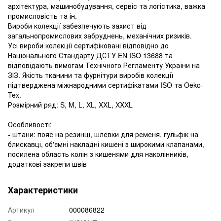
архітектура, машинобудування, сервіс та логістика, важка
промисловість та ін.
Вироби колекції забезпечують захист від
загальнопромислових забруднень, механічних ризиків.
Усі вироби колекції сертифіковані відповідно до
Національного Стандарту ДСТУ EN ISO 13688 та
відповідають вимогам Технічного Регламенту України на
ЗІЗ. Якість тканини та фурнітури виробів колекції
підтверджена міжнародними сертифікатами ISO та Oeko-
Tex.
Розмірний ряд: S, M, L, XL, XXL, XXXL
Особливості:
- штани: пояс на резинці, шлевки для ременя, гульфік на
блискавці, об'ємні накладні кишені з широкими клапанами,
посилена область колін з кишенями для наколінників,
додаткові закрепи швів
Характеристики
Артикул
000086822