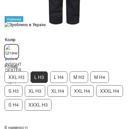
Новинка
Колір
Розмір
XXL H3
L H3
L H4
M H3
M H4
S H3
XL H3
XL H4
XXL H4
XXXL H4
S H4
XXXL H3
В наявності