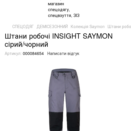
СПЕЦОДЯГ
ДЕМІСЕЗОННИЙ
Колекція Saymon
Штани робо
Штани робочі INSIGHT SAYMON
cірий/чорний
Артикул:
000084654
Написати відгук