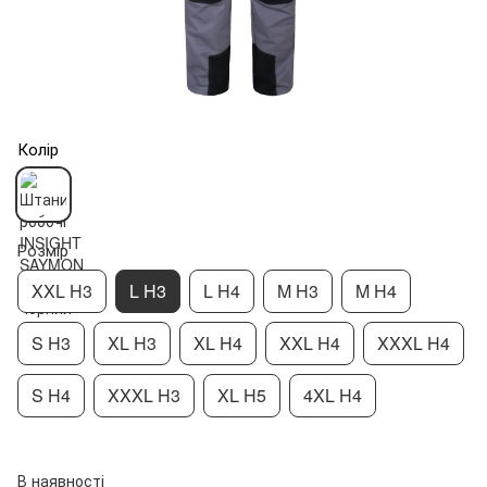
Колір
Розмір
XXL H3
L H3
L H4
M H3
M H4
S H3
XL H3
XL H4
XXL H4
XXXL H4
S H4
XXXL H3
XL H5
4XL H4
В наявності