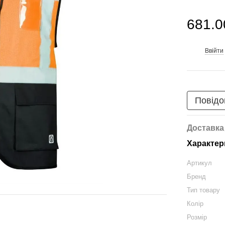
681.0
Ввійти
%
Повідо
Доставка
Характер
Артикул
Бренд
Тип товару
Колір
Розмір