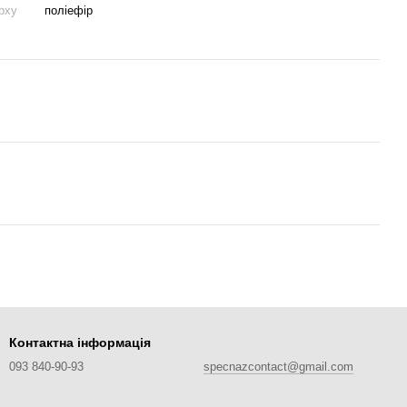
рху
поліефір
Контактна інформація
093 840-90-93
specnazcontact@gmail.com