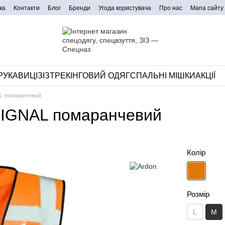
ка
Контакти
Блог
Бренди
Угода користувача
Про нас
Мапа сайту
РУКАВИЦІ
ЗІЗ
ТРЕКІНГОВИЙ ОДЯГ
СПАЛЬНІ МІШКИ
АКЦІЇ
AL помаранчевий
SIGNAL помаранчевий
Колір
Розмір
L
M