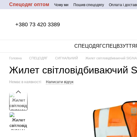
Спецодяг оптом
Перейти до основного контенту
Чому ми
Пошив спецодягу
Оплата і достав
+380 73 420 3389
СПЕЦОДЯГ
СПЕЦВЗУТТЯ
Головна
СПЕЦОДЯГ
СИГНАЛЬНИЙ
Жилет світловідбиваючий SIGN
Жилет світловідбиваючий 
Немає в наявності
Написати відгук