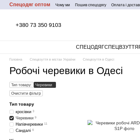
Спецодяг оптом
Перейти до основного контенту
Чому ми
Пошив спецодягу
Оплата і достав
+380 73 350 9103
СПЕЦОДЯГ
СПЕЦВЗУТТЯ
Головна
Спецвзуття в містах України
Спецвзуття в Одесі
Робочі черевики в Одесі
Тип товару:
Черевики
Очистити фільтр
Тип товару
кросівки
3
Черевики
9
Напівчеревики
11
Сандалі
6