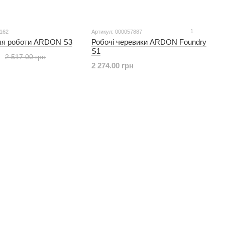
1
7162
Артикул: 000057887
ля роботи ARDON S3
Робочі черевики ARDON Foundry
S1
2 517.00 грн
2 274.00 грн