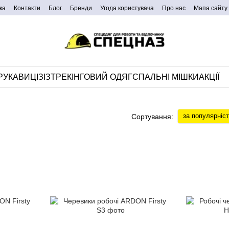
ка
Контакти
Блог
Бренди
Угода користувача
Про нас
Мапа сайту
РУКАВИЦІ
ЗІЗ
ТРЕКІНГОВИЙ ОДЯГ
СПАЛЬНІ МІШКИ
АКЦІЇ
за популярніс
Сортування: