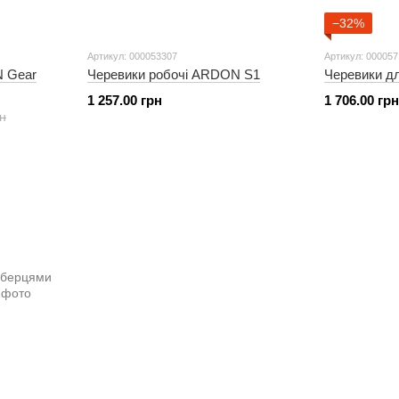
−32%
Артикул: 000053307
Артикул: 00005
N Gear
Черевики робочі ARDON S1
Черевики д
1 257.00 грн
1 706.00 грн
рн