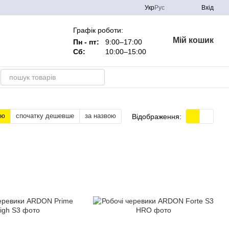
Укр
Рус
Вхід
Графік роботи:
Мій кошик
Пн - пт:
9:00–17:00
Сб:
10:00–15:00
тю
спочатку дешевше
за назвою
Відображення: