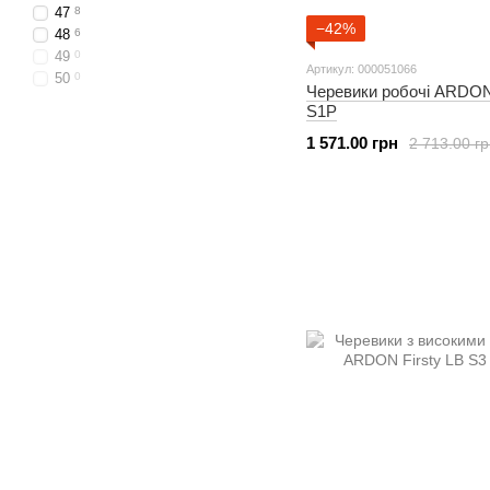
47
8
−42%
48
6
49
0
Артикул: 000051066
50
0
Черевики робочі ARDO
S1P
1 571.00 грн
2 713.00 г