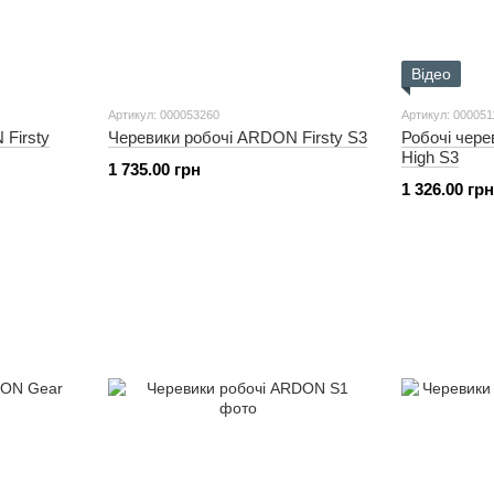
Відео
Артикул: 000053260
Артикул: 000051
Firsty
Черевики робочі ARDON Firsty S3
Робочі чер
High S3
1 735.00 грн
1 326.00 грн