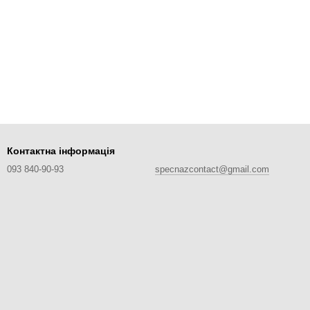
Контактна інформація
093 840-90-93
specnazcontact@gmail.com