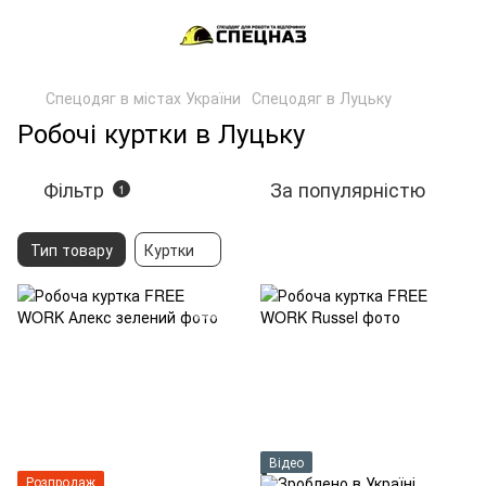
Спецодяг в містах України
Спецодяг в Луцьку
Робочі куртки в Луцьку
Фільтр
За популярністю
1
Тип товару
Куртки
Відео
Розпродаж