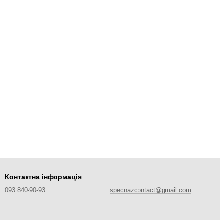
Контактна інформація
093 840-90-93
specnazcontact@gmail.com