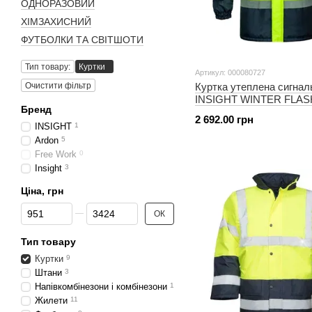
ОДНОРАЗОВИЙ
ХІМЗАХИСНИЙ
ФУТБОЛКИ ТА СВІТШОТИ
Тип товару:
Куртки
Артикул: 000080727
Очистити фільтр
Куртка утеплена сигнал
INSIGHT WINTER FLAS
Бренд
hi-viz/темно-синя
2 692.00 грн
INSIGHT
1
Ardon
5
Free Work
0
Insight
3
Ціна, грн
Від Ціна, грн
До Ціна, грн
ОК
Тип товару
Куртки
9
Штани
3
Напівкомбінезони і комбінезони
1
Жилети
11