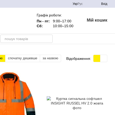
Укр
Рус
Вхід
Графік роботи:
Мій кошик
Пн - пт:
9:00–17:00
Сб:
10:00–15:00
тю
спочатку дешевше
за назвою
Відображення: