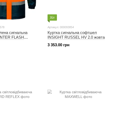
Хіт
8578
Артикул: 000093854
лена сигнальна
Куртка сигнальна софтшел
INTER FLASH
INSIGHT RUSSEL HV 2.0 жовта
 hi-viz/темно-синя
3 353.00 грн