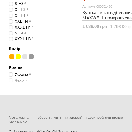
S H3
4
Артикул: 000051426
XL H3
4
Куртка світловідбиваюч
XL H4
4
MAXWELL помаранчева
XXL H4
4
1 088.00 грн
1 796.00 г
XXXL H4
4
S H4
2
XXXL H3
2
Колір
Країна
Україна
4
Чехія
0
Мета компанії — зберегти життя та здоров'я людей, роблячи працю
безпечною!
Сайт спецодягу №1 в Україні Specnaz.ua