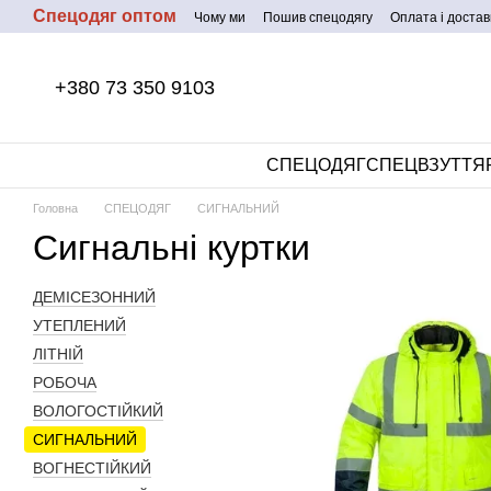
Спецодяг оптом
Перейти до основного контенту
Чому ми
Пошив спецодягу
Оплата і достав
+380 73 350 9103
СПЕЦОДЯГ
СПЕЦВЗУТТЯ
Головна
СПЕЦОДЯГ
СИГНАЛЬНИЙ
Сигнальні куртки
ДЕМІСЕЗОННИЙ
УТЕПЛЕНИЙ
ЛІТНІЙ
РОБОЧА
ВОЛОГОСТІЙКИЙ
СИГНАЛЬНИЙ
ВОГНЕСТІЙКИЙ