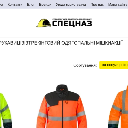
ка
Контакти
Блог
Бренди
Угода користувача
Про нас
Мапа сайту
РУКАВИЦІ
ЗІЗ
ТРЕКІНГОВИЙ ОДЯГ
СПАЛЬНІ МІШКИ
АКЦІЇ
за популярніс
Сортування: