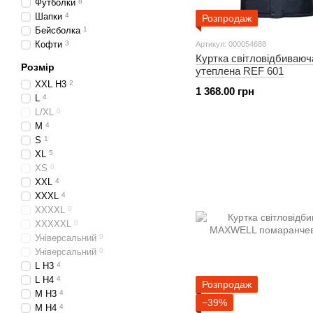
Футболки
8
Шапки
4
Розпродаж
Бейсболка
1
Кофти
3
Артикул: 000054688
Куртка світловідбиваюч
Розмір
утеплена REF 601
XXL H3
2
1 368.00 грн
L
4
L/XL
0
M
4
S
1
XL
5
XS
0
XXL
4
XXXL
4
XXXXL
0
XXXXXL
0
Універсальний
0
Універсальний
0
L H3
4
L H4
4
Розпродаж
M H3
4
−39%
M H4
4