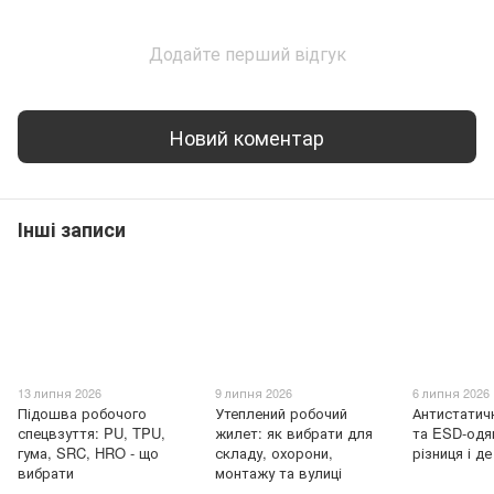
Додайте перший відгук
Новий коментар
Інші записи
13 липня 2026
9 липня 2026
6 липня 2026
Підошва робочого
Утеплений робочий
Антистатич
спецвзуття: PU, TPU,
жилет: як вибрати для
та ESD-одяг
гума, SRC, HRO - що
складу, охорони,
різниця і д
вибрати
монтажу та вулиці