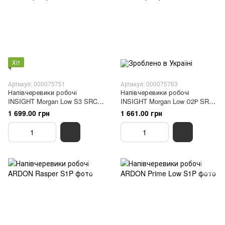
Хіт
Артикул: 000075751
Артикул: 000075763
Напівчеревики робочі
Напівчеревики робочі
INSIGHT Morgan Low S3 SRC
INSIGHT Morgan Low О2Р SRC
чорні
чорні
1 699.00 грн
1 661.00 грн