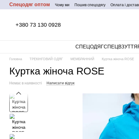
Спецодяг оптом
Перейти до основного контенту
Чому ми
Пошив спецодягу
Оплата і достав
+380 73 130 0928
СПЕЦОДЯГ
СПЕЦВЗУТТЯ
Головна
ТРЕКІНГОВИЙ ОДЯГ
МЕМБРАННИЙ
Куртка жіноча ROSE
Куртка жіноча ROSE
Немає в наявності
Написати відгук