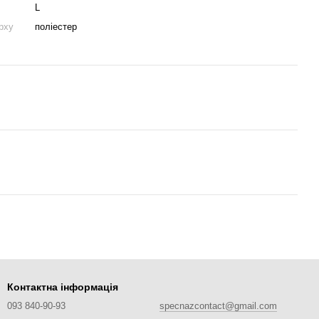
L
рху
поліестер
Контактна інформація
093 840-90-93
specnazcontact@gmail.com