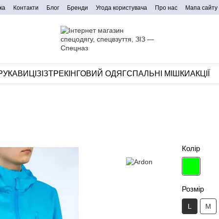
ка
Контакти
Блог
Бренди
Угода користувача
Про нас
Мапа сайту
РУКАВИЦІ
ЗІЗ
ТРЕКІНГОВИЙ ОДЯГ
СПАЛЬНІ МІШКИ
АКЦІЇ
Колір
Розмір
L
M