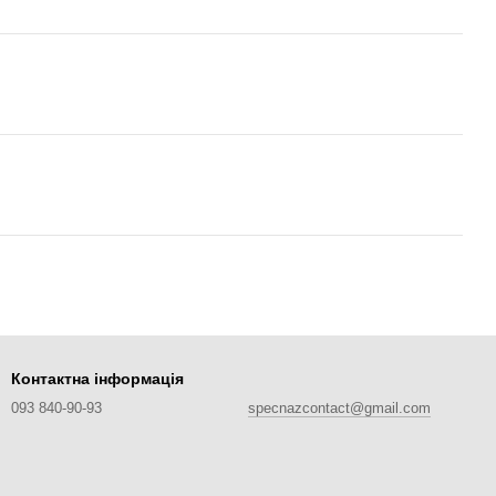
Контактна інформація
093 840-90-93
specnazcontact@gmail.com