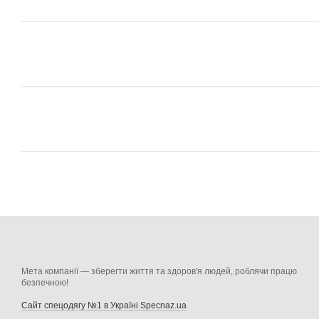
Мета компанії — зберегти життя та здоров'я людей, роблячи працю
безпечною!
Сайт спецодягу №1 в Україні Specnaz.ua