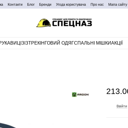
ка
Контакти
Блог
Бренди
Угода користувача
Про нас
Мапа сайту
РУКАВИЦІ
ЗІЗ
ТРЕКІНГОВИЙ ОДЯГ
СПАЛЬНІ МІШКИ
АКЦІЇ
213.0
Ввійти
%