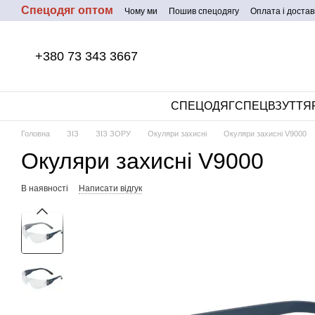
Спецодяг оптом
Перейти до основного контенту
Чому ми
Пошив спецодягу
Оплата і достав
+380 73 343 3667
СПЕЦОДЯГ
СПЕЦВЗУТТЯ
Головна
ЗІЗ
ЗІЗ ЗОРУ
Окуляри захисні
Окуляри захисні V9000
Окуляри захисні V9000
В наявності
Написати відгук