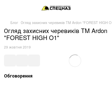
Блог
Огляд захисних черевиків TM Ardon "FOREST HIGH O
Огляд захисних черевиків TM Ardon
"FOREST HIGH O1"
29 жовтня 2019
Обговорення