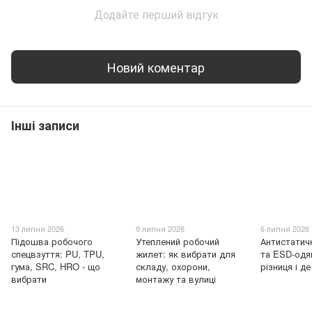
Додайте перший відгук
Новий коментар
Інші записи
13 липня 2026
9 липня 2026
6 липня 2026
Підошва робочого
Утеплений робочий
Антистатич
спецвзуття: PU, TPU,
жилет: як вибрати для
та ESD-одяг
гума, SRC, HRO - що
складу, охорони,
різниця і д
вибрати
монтажу та вулиці