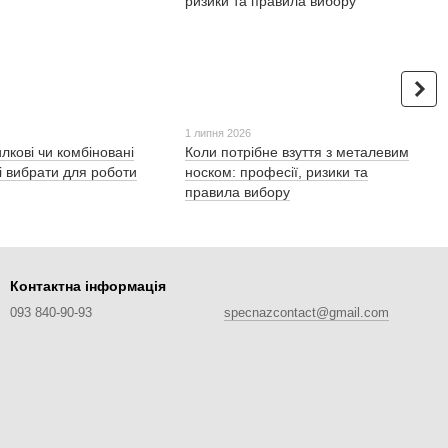
1 липня 2026
илкові чи комбіновані
Коли потрібне взуття з металевим
кі вибрати для роботи
носком: професії, ризики та
правила вибору
Контактна інформація
093 840-90-93
specnazcontact@gmail.com