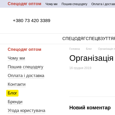
Спецодяг оптом
Перейти до основного контенту
Чому ми
Пошив спецодягу
Оплата і достав
+380 73 420 3389
СПЕЦОДЯГ
СПЕЦВЗУТТЯ
Спецодяг оптом
Головна
Блог
Організація 
Організація
Чому ми
Пошив спецодягу
16 грудня 2019
Оплата і доставка
Контакти
Блог
Бренди
Новий коментар
Угода користувача