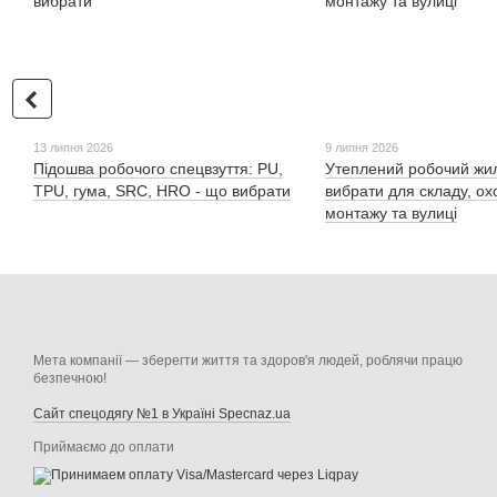
13 липня 2026
9 липня 2026
Підошва робочого спецвзуття: PU,
Утеплений робочий жил
TPU, гума, SRC, HRO - що вибрати
вибрати для складу, ох
монтажу та вулиці
Мета компанії — зберегти життя та здоров'я людей, роблячи працю
безпечною!
Сайт спецодягу №1 в Україні Specnaz.ua
Приймаємо до оплати