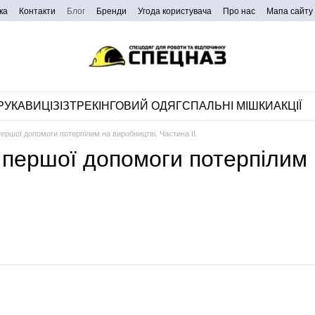
ка
Контакти
Блог
Бренди
Угода користувача
Про нас
Мапа сайту
РУКАВИЦІ
ЗІЗ
ТРЕКІНГОВИЙ ОДЯГ
СПАЛЬНІ МІШКИ
АКЦІЇ
першої допомоги потерпілим на виробництві. Частина II.
 першої допомоги потерпілим н