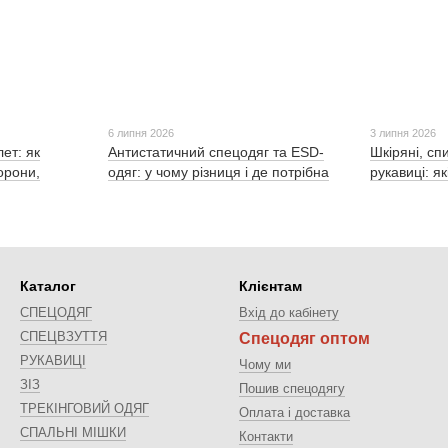
6 липня 2026
3 липня 2026
ет: як
Антистатичний спецодяг та ESD-
Шкіряні, сп
орони,
одяг: у чому різниця і де потрібна
рукавиці: я
Каталог
Клієнтам
СПЕЦОДЯГ
Вхід до кабінету
СПЕЦВЗУТТЯ
Спецодяг оптом
РУКАВИЦІ
Чому ми
ЗІЗ
Пошив спецодягу
ТРЕКІНГОВИЙ ОДЯГ
Оплата і доставка
СПАЛЬНІ МІШКИ
Контакти