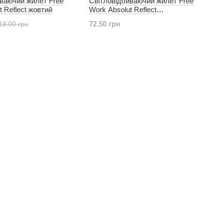
иваючий жилет Free
Світловідбиваючий жилет Free
t Reflect жовтий
Work Absolut Reflect
помаранчевий
72.50 грн
19.00 грн