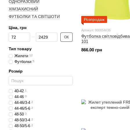
ОДНОРАЗОВИЙ
ХІМЗАХИСНИЙ
ФУТБОЛКИ ТА СВІТШОТИ
Розпродаж
Ціна, грн
Артикул: 000054635
Від Ціна, грн
До Ціна, грн
Футболка світловідбив
ОК
101
Тип товару
866.00 грн
Жилети
12
Футболки
5
Розмір
40-42
1
44-46
3
44-46/3-4
2
44-46/5-6
2
48-50
3
48-50/3-4
2
48-50/5-6
2