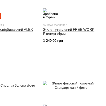
1451
Артикул: 000056667
ловідбиваючий ALEX
Жилет утеплений FREE WORK
Експерт сірий
1 240.00 грн