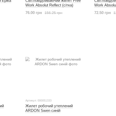
 Еріка
Світловідбиваючий жилет Free
Світловідб
Work Absolut Reflect (сітка)
Work Absolu
76.00 грн
72.50 грн
156.25 грн
1
Артикул: 000051333
ий
Жилет робочий утеплений
ARDON Swen синій