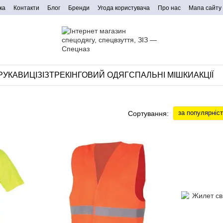
ка
Контакти
Блог
Бренди
Угода користувача
Про нас
Мапа сайту
РУКАВИЦІ
ЗІЗ
ТРЕКІНГОВИЙ ОДЯГ
СПАЛЬНІ МІШКИ
АКЦІЇ
за популярніс
Сортування: