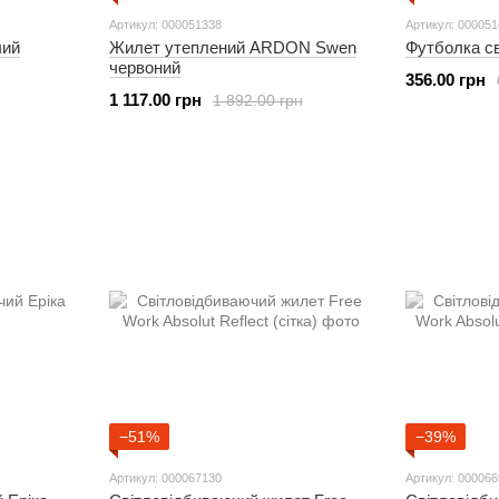
Артикул: 000051338
Артикул: 00005
чий
Жилет утеплений ARDON Swen
Футболка с
червоний
356.00 грн
1 117.00 грн
1 892.00 грн
−51%
−39%
Артикул: 000067130
Артикул: 00006