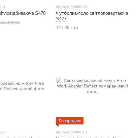
1441
Артикул: 000051443
вітловідбиваюча S478
Футболка-поло світлоповертаюча
S477
615.00 грн
711.00 грн
Розпродаж
6996
Артикул: 000067001