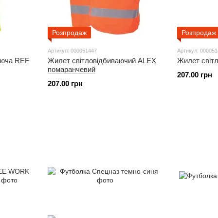
Розпродаж
Розпродаж
Артикул: 000051447
Артикул: 00005
аюча REF
Жилет світловідбиваючий ALEX
Жилет світ
помаранчевий
207.00 грн
207.00 грн