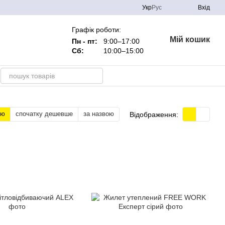
Укр
Рус
Вхід
Графік роботи:
Мій кошик
Пн - пт:
9:00–17:00
Сб:
10:00–15:00
тю
спочатку дешевше
за назвою
Відображення: