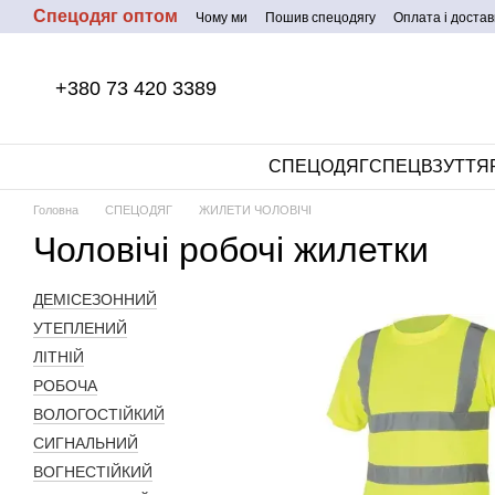
Спецодяг оптом
Перейти до основного контенту
Чому ми
Пошив спецодягу
Оплата і достав
+380 73 420 3389
СПЕЦОДЯГ
СПЕЦВЗУТТЯ
Головна
СПЕЦОДЯГ
ЖИЛЕТИ ЧОЛОВІЧІ
Чоловічі робочі жилетки
ДЕМІСЕЗОННИЙ
УТЕПЛЕНИЙ
ЛІТНІЙ
РОБОЧА
ВОЛОГОСТІЙКИЙ
СИГНАЛЬНИЙ
ВОГНЕСТІЙКИЙ