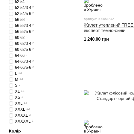
52-54
3
52-54/3-4
2
52-54/5-6
2
Артикул: 000051842
56-58
3
Жилет утеплений FRE
56-58/3-4
2
експерт темно-синій
56-58/5-6
2
60-62
3
1 240.00 грн
60-62/3-4
2
60-62/5-6
2
64-66
2
64-66/3-4
2
64-66/5-6
2
L
13
M
13
S
7
XL
13
XS
2
XXL
13
XXXL
12
XXXXL
3
XXXXXL
2
Колір