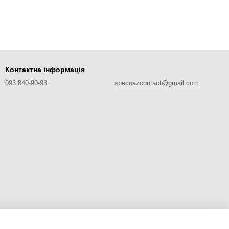
Контактна інформація
093 840-90-93
specnazcontact@gmail.com