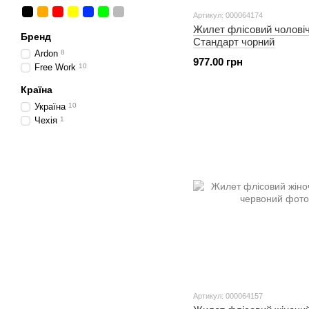
Артикул: 000064174
Жилет флісовий чолові
Бренд
Стандарт чорний
Ardon
8
977.00 грн
Free Work
10
Країна
Україна
10
Чехія
1
Артикул: 000064157