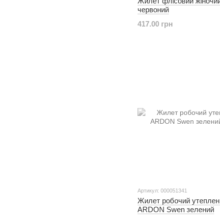
Жилет флісовий жіночий
червоний
417.00 грн
Артикул: 000051341
Жилет робочий утеплен
ARDON Swen зелений