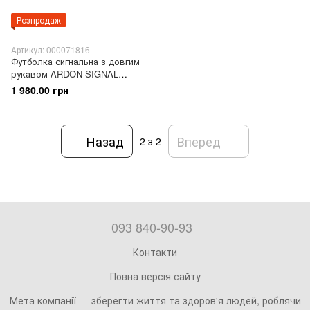
Розпродаж
Артикул: 000071816
Футболка сигнальна з довгим
рукавом ARDON SIGNAL
жовта
1 980.00 грн
Назад
Вперед
2
з 2
093 840-90-93
Контакти
Повна версія сайту
Мета компанії — зберегти життя та здоров'я людей, роблячи