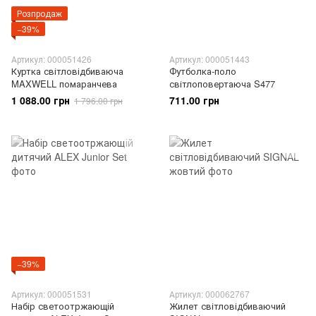
Розпродаж
−39%
Артикул: 000051426
Артикул: 000051443
Куртка світловідбиваюча
Футболка-поло
MAXWELL помаранчева
світлоповертаюча S477
1 088.00 грн
711.00 грн
1 796.00 грн
−39%
Артикул: 000051531
Артикул: 000062767
Набір светоотржающій
Жилет світловідбиваючий