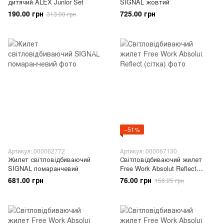
дитячий ALEX Junior Set
SIGNAL жовтий
190.00 грн
725.00 грн
313.00 грн
−51%
Артикул: 000062772
Артикул: 000067130
Жилет світловідбиваючий
Світловідбиваючий жилет
SIGNAL помаранчевий
Free Work Absolut Reflect
(сітка)
681.00 грн
76.00 грн
156.25 грн