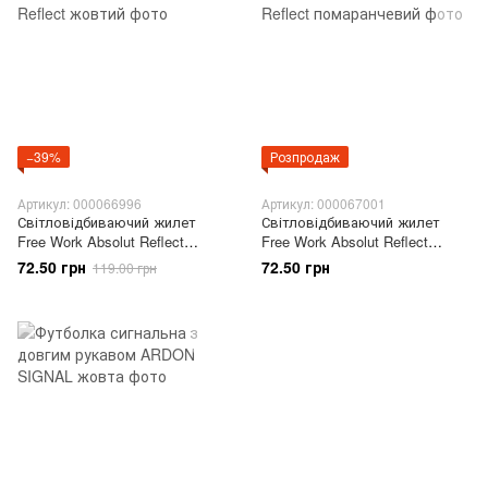
−39%
Розпродаж
Артикул: 000066996
Артикул: 000067001
Світловідбиваючий жилет
Світловідбиваючий жилет
Free Work Absolut Reflect
Free Work Absolut Reflect
жовтий
помаранчевий
72.50 грн
72.50 грн
119.00 грн